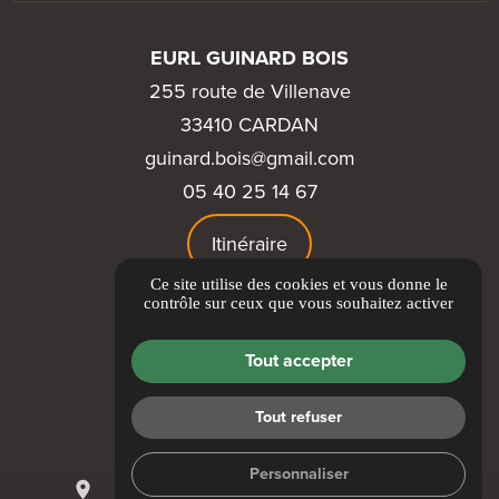
EURL GUINARD BOIS
255 route de Villenave
33410 CARDAN
guinard.bois@gmail.com
05 40 25 14 67
Itinéraire
Ce site utilise des cookies et vous donne le
LIENS UTILES
contrôle sur ceux que vous souhaitez activer
Guide Local
Tout accepter
Informations complémentaires
Mentions légales
Tout refuser
Politique de confidentialité
Gestion des cookies
Personnaliser
place
mail
call