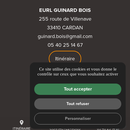
EURL GUINARD BOIS
255 route de Villenave
33410 CARDAN
guinard.bois@gmail.com
05 40 25 14 67
Itinéraire
Ce site utilise des cookies et vous donne le
LIENS UTILES
contrôle sur ceux que vous souhaitez activer
Guide Local
Tout accepter
Informations complémentaires
Mentions légales
Tout refuser
Politique de confidentialité
Gestion des cookies
Personnaliser
place
mail
call
ITINÉRAIRE
CONTACTEZ-NOUS
05 40 25 14 67